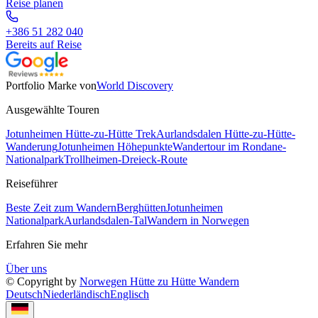
Reise planen
+386 51 282 040
Bereits auf Reise
Portfolio Marke von
World Discovery
Ausgewählte Touren
Jotunheimen Hütte-zu-Hütte Trek
Aurlandsdalen Hütte-zu-Hütte-
Wanderung
Jotunheimen Höhepunkte
Wandertour im Rondane-
Nationalpark
Trollheimen-Dreieck-Route
Reiseführer
Beste Zeit zum Wandern
Berghütten
Jotunheimen
Nationalpark
Aurlandsdalen-Tal
Wandern in Norwegen
Erfahren Sie mehr
Über uns
© Copyright by
Norwegen Hütte zu Hütte Wandern
Deutsch
Niederländisch
Englisch