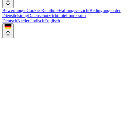
Bewertungen
Cookie-Richtlinie
Haftungsverzicht
Bedingungen der
Dienstleistung
Datenschutzrichtlinie
Impressum
Deutsch
Niederländisch
Englisch