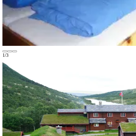
1
/
3